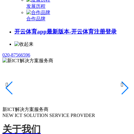
发展历程
合作品牌
开云体育app最新版本-开云体育注册登录
020-87566596


新ICT解决方案服务商
NEW ICT SOLUTION SERVICE PROVIDER
关于我们