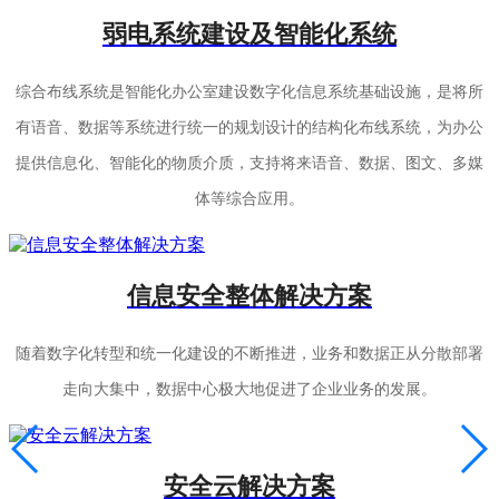
弱电系统建设及智能化系统
综合布线系统是智能化办公室建设数字化信息系统基础设施，是将所
有语音、数据等系统进行统一的规划设计的结构化布线系统，为办公
提供信息化、智能化的物质介质，支持将来语音、数据、图文、多媒
体等综合应用。
信息安全整体解决方案
随着数字化转型和统一化建设的不断推进，业务和数据正从分散部署
走向大集中，数据中心极大地促进了企业业务的发展。
安全云解决方案