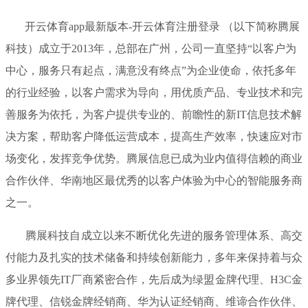
开云体育app最新版本-开云体育注册登录 （以下简称腾展
科技）成立于2013年，总部在广州，公司一直坚持“以客户为
中心，服务只有起点，满意没有终点”为企业使命，依托多年
的行业经验，以客户需求为导向，用优质产品、专业技术和完
善服务为依托，为客户提供专业的、前瞻性的新IT信息技术解
决方案，帮助客户降低运营成本，提高生产效率，快速应对市
场变化，发挥竞争优势。腾展信息已成为业内值得信赖的商业
合作伙伴、华南地区最优秀的以客户体验为中心的智能服务商
之一。
腾展科技自成立以来不断优化先进的服务管理体系、高交
付能力及扎实的技术储备和持续创新能力，多年来保持着与众
多业界领先IT厂商紧密合作，先后成为绿盟金牌代理、H3C金
牌代理、信锐金牌经销商、华为认证经销商、维谛合作伙伴、